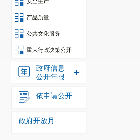
安全生产
2020
年共申
目绩效目标编制率达
产品质量
三、评价思
（一）评价
公共文化服务
析确定当年度部门
重大行政决策公开
（二）评价
架构等信息，分析
政府信息
出预算绩效管理中
公开年报
（三）评价
（四）评价
依申请公开
四、评价结
（一）评价
1.
评价结果
政府开放月
2.
主要绩效
（二）具体