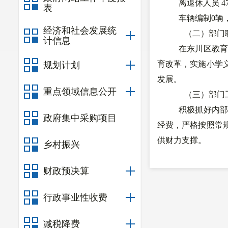
离退休人员 4
表
车辆编制0辆
经济和社会发展统
（二）部门
计信息
在东川区教
育改革，实施小学
规划计划
发展。
重点领域信息公开
（三）
部门
积极抓好内
政府集中采购项目
经费，严格按照常
供财力支撑。
乡村振兴
（四）部门
财政预决算
严格遵照教
育经费、为本校教育
行政事业性收费
做好预算、经费、
（五）部门
减税降费