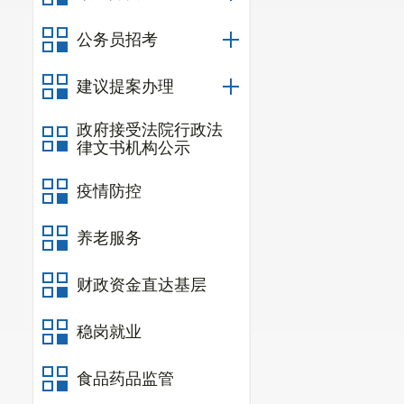
1.
部门财务
2020
年部门财
公务员招考
预算财政拨款0万元
建议提案办理
收入0万元，上年结
与上年对比增
政府接受法院行政法
本年度工资
律文书机构公示
2.
财政拨款
疫情防控
2020
年部门财
年收入中，一般公共预
养老服务
助0万元，收费成本
府性基金财政拨款0
财政资金直达基层
与上年对比
稳岗就业
增加了工资福利支
（六）政府
食品药品监管
2020
年昆明