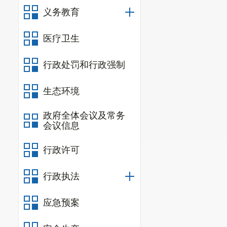
（七）固定
义务教育
截至2019
(
请参照部门
医疗卫生
昆明市东川区
行政处罚和行政强制
0元，银行存款66.
98.88%。对外投
生态环境
年年末增加4523.
昆明市东川
政府全体会议及常务
会议信息
上述数据为
二、绩效目
行政许可
（一）部门
2020
年昆明
行政执法
标，围绕本部门职
应急预案
整体支出绩效目标
（二）部门