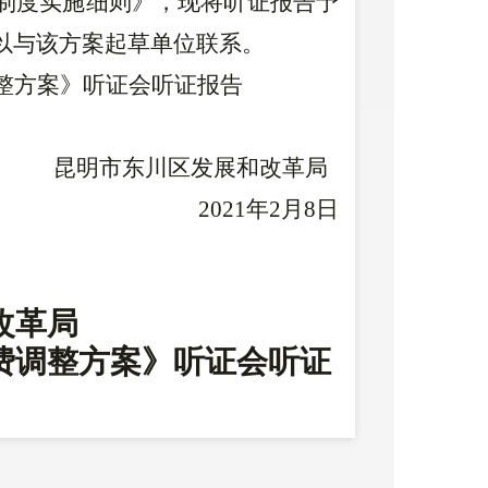
制度实施细则》
，现将听证报告予
以与该方案起草单位联系。
整方案
》
听证会听证报告
昆明市
东川区发展和改革局
20
21
年
2
月
8
日
改革局
费调整方案
》听证会听证
促进政府价格决策的民主化和规范
发展和改革局
受东川区人民政府委