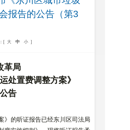
布《东川区城市垃圾
会报告的公告（第3
：[
大
中
小
]
改革局
运处置费调整方案
》
公告
）
案》的
听证
报告已经东川区司法局