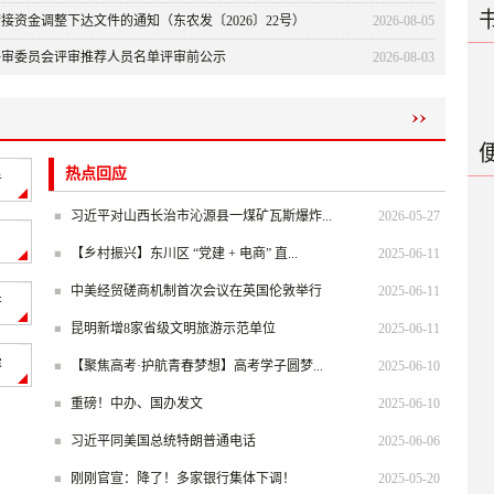
接资金调整下达文件的通知（东农发〔2026〕22号）
2026-08-05
评审委员会评审推荐人员名单评审前公示
2026-08-03
热点回应
告
习近平对山西长治市沁源县一煤矿瓦斯爆炸...
2026-05-27
【乡村振兴】东川区 “党建 + 电商” 直...
2025-06-11
中美经贸磋商机制首次会议在英国伦敦举行
2025-06-11
开
昆明新增8家省级文明旅游示范单位
2025-06-11
容
【聚焦高考·护航青春梦想】高考学子圆梦...
2025-06-10
重磅！中办、国办发文
2025-06-10
习近平同美国总统特朗普通电话
2025-06-06
刚刚官宣：降了！多家银行集体下调！
2025-05-20