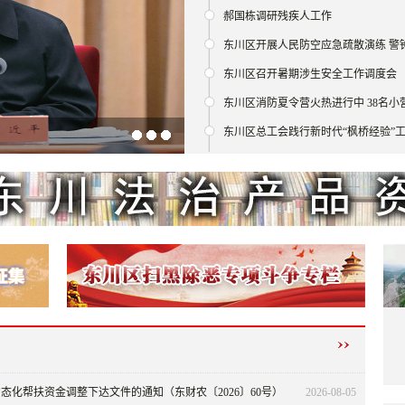
郝国栋调研残疾人工作
东川区开展人民防空应急疏散演练 警
东川区召开暑期涉生安全工作调度会
..
东川区消防夏令营火热进行中 38名小
东川区总工会践行新时代“枫桥经验”
态化帮扶资金调整下达文件的通知（东财农〔2026〕60号）
2026-08-05