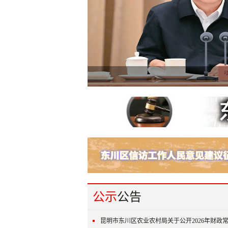
在全国生态环境保护大会上的讲话
东川区2025年“东建杯”青少年三对三篮球赛.
东川绘就乌蒙山村多元旅居新图景
公示
公告
昆明市东川区农业农村局关于公开2026年财政常