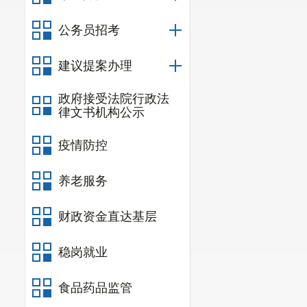
计工作，项目
公务员招考
作，截至目前
元，造成阿旺
建议提案办理
二、意见
政府接受法院行政法
律文书机构公示
（一）阿
面的缺口资金
疫情防控
经过阿旺
养老服务
1888.47
万元（
财政资金直达基层
（东发改（
2
1472.07
万元，
稳岗就业
元还没有
完成
食品药品监管
（二）敬