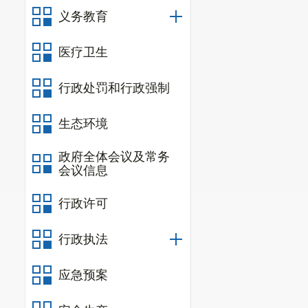
义务教育
1.
阿旺镇
政预算已安排
医疗卫生
2.
按照供
行政处罚和行政强制
（三）芋
1.
积极争
生态环境
2.
向上争
政府全体会议及常务
会议信息
3.
尽快推
三、下一
行政许可
1.
积极对
行政执法
2.
及时算
应急预案
极争取各个方
3.
积极对