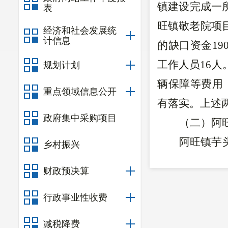
镇建设完成一
表
旺镇敬老院项
经济和社会发展统
计信息
的缺口资金
190
工作人员
16
人
规划计划
辆保障等费用
重点领域信息公开
有落实。上述
政府集中采购项目
（二）阿
阿旺镇芋
乡村振兴
脱贫一批的要
财政预决算
做、能致富，
行政事业性收费
地小组易地扶
档立卡贫困户
1
减税降费