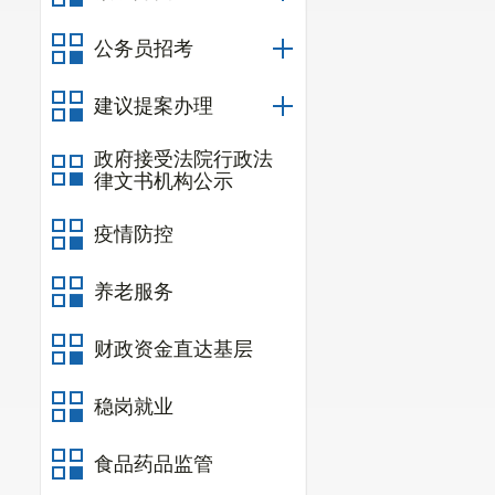
规划水平年
期扶持人口
395
人。
公务员招考
四、工程管理
建议提案办理
工程建成后
,
费由区财政承担。
政府接受法院行政法
和运行观测
,
保障蓄
律文书机构公示
东川区人民政
疫情防控
五、工程概算
核定轿子山
养老服务
复和初步设计概算
,
例中抵省、市和区
财政资金直达基层
六、项目实施
稳岗就业
(
一
)
下阶段应
(
二
)
严格按照
食品药品监管
目实施
,
切实重视劳