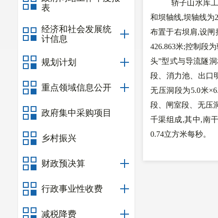
轿子山水库
表
和坝轴线,坝轴线为2
经济和社会发展统
布置于右坝肩,设闸
计信息
426.863米;控
头”型式与导流隧
规划计划
段、消力池、出口明渠
重点领域信息公开
无压洞段为5.0米
段、闸室段、无压洞段
政府集中采购项目
千渠组成,其中,南干
0.74立方米每秒。
乡村振兴
基本同意施工
财政预决算
三、建设征地
工程永久占
行政事业性收费
株
,
坟墓
42
冢；涉及
里
,
桥
(
涵
)11
座
,10
千
减税降费