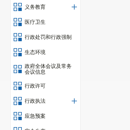
（三
)
要按审
义务教育
施。同时，严格落
（四
)
严格控
医疗卫生
上报审批
,
超出初设
行政处罚和行政强制
附件
: 1.
东区
生态环境
2.
东
政府全体会议及常务
会议信息
行政许可
抄送：东川区水务
行政执法
云南省水利厅办公
应急预案