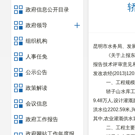
政府信息公开目录
政府领导
组织机构
昆明市水务局、发
《关于上报
人事任免
报告技术评审意见
公示公告
发改农经
(2013)120
一、工程规模
政策解读
轿子山水库
9.48
万人
,
设计灌溉
会议信息
洪水位
2202.59
米
,
其中
,
农业灌溉供水
政府工作报告
二、工程主要
政府网站工作年度报