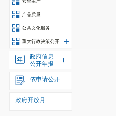
安全生产
括截屏和问题描述
（大部分村医已在群
产品质量
安排处理；（3）搜
公共文化服务
统”，在报障机构
手机能力的村医，
重大行政决策公开
（三）关于药
政府信息
动填写数量，根据
公开年报
录信息到手机上，此
了“医保村村通”
依申请公开
间内会出现库存药
品目录是否涵盖所
政府开放月
采购方案，尽量减
（四）关于查