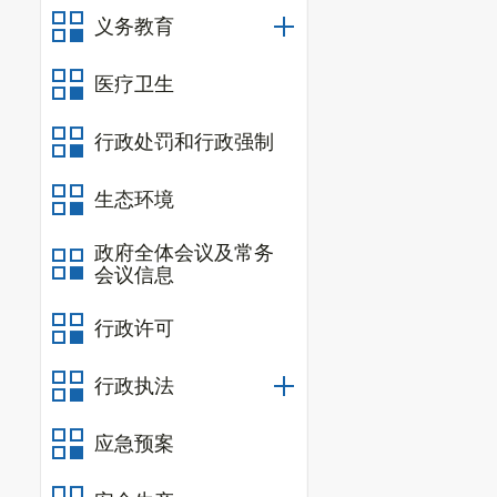
（一）关于操
义务教育
及目录下载，另外
“费用录入”
医疗卫生
系统的版本需在4.
行政处罚和行政强制
收到您的建
层调研中了解到的
生态环境
入密码在同一天内
政府全体会议及常务
会议信息
以在几分钟之内完
可接受的范围内。
行政许可
（二）关于
行政执法
来，区医疗保险管
的问题，第一时间
应急预案
统使用日常问题若