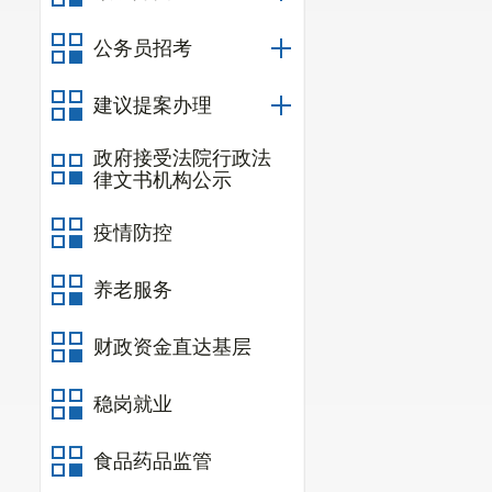
作，经研究，确定
公务员招考
通过密码验证后，再
建议提案办理
（三）现行办
调查的通知》，对
政府接受法院行政法
律文书机构公示
决了蓝牙读卡器的费
理局安排免费领用3
疫情防控
2018
年7月昆
养老服务
统的通知》，并对
2018
年8月“
财政资金直达基层
通”下的一个功能
稳岗就业
为便利的参保结算
二、提案办理
食品药品监管