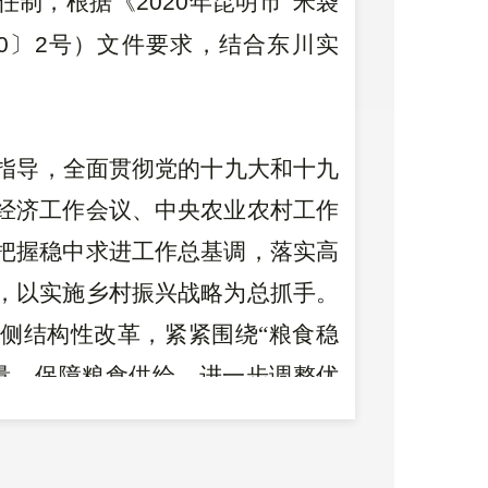
责任制，根据《
2020
年昆明市“米袋
0
〕
2
号）文件要求，结合东川实
指导，全面贯彻党的十九大和十九
经济工作会议、中央农业农村工作
把握稳中求进工作总基调，落实高
，以实施乡村振兴战略为总抓手。
给侧结构性改革，紧紧围绕“粮食稳
量，保障粮食供给，进一步调整优
进种植业高质量发展，为确保脱贫
提供有力支撑。