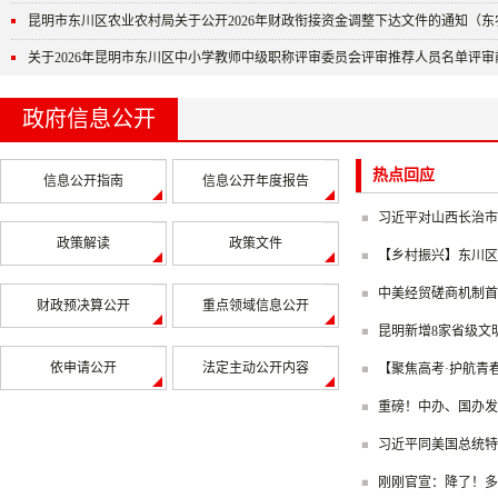
昆明市东川区农业农村局关于公开2026年财政衔接资金调整下达文件的通知（东农发
关于2026年昆明市东川区中小学教师中级职称评审委员会评审推荐人员名单评审
政府信息公开
热点回应
信息公开指南
信息公开年度报告
习近平对山西长治市沁
政策解读
政策文件
【乡村振兴】东川区 “党
中美经贸磋商机制首
财政预决算公开
重点领域信息公开
昆明新增8家省级文
依申请公开
法定主动公开内容
【聚焦高考·护航青春
重磅！中办、国办发
习近平同美国总统特
刚刚官宣：降了！多