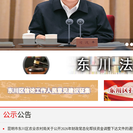
在全国生态环境保护大会上的讲话
东川区2025年“东建杯”青少年三对三篮球赛...
东川绘就乌蒙山村多元旅居新图景
公示
公告
昆明市东川区农业农村局关于公开2026年财政常态化帮扶资金调整下达文件的通知（