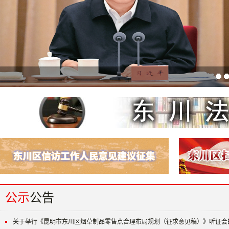
在全国生态环境保护大会上的讲话
东川区2025年“东建杯”青少年三对三篮球赛...
东川绘就乌蒙山村多元旅居新图景
公示
公告
关于举行《昆明市东川区烟草制品零售点合理布局规划（征求意见稿）》听证会