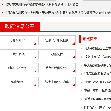
昆明市东川区碧谷街道办事处 《乡村规划许可证》公告
昆明市东川区农业农村局关于公开2026年财政常态化帮扶资金调整下达文件的通知（
政府信息公开
热点回应
信息公开指南
信息公开年度报告
习近平对山西长治市沁
政策解读
政策文件
【乡村振兴】东川区 “党
中美经贸磋商机制首
财政预决算公开
重点领域信息公开
昆明新增8家省级文
依申请公开
法定主动公开内容
【聚焦高考·护航青春
重磅！中办、国办发
习近平同美国总统特
刚刚官宣：降了！多