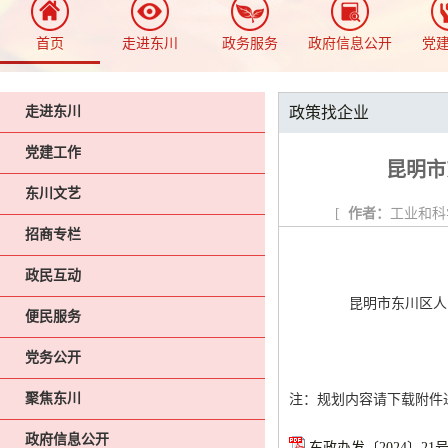
首页
走进东川
政务服务
政府信息公开
党
走进东川
政策找企业
党建工作
昆明市
东川文艺
[
作者：
工业和科
招商专栏
政民互动
昆明市东川区人民
便民服务
党务公开
聚焦东川
注：规划内容请下载附件
政府信息公开
东政办发〔2024〕21