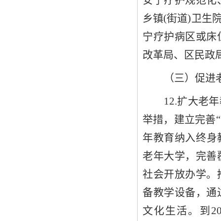
安宁疗护规范化
乡镇
(街道)卫生
宁疗护病区或床
改革
局
、
区
民政
（三）
促进
12
.扩大老
举措，
建立完善
“
年教育纳入终身
老年大学
，
完善
社会开放办学。
备教学设备，通
文化生活
。到
2