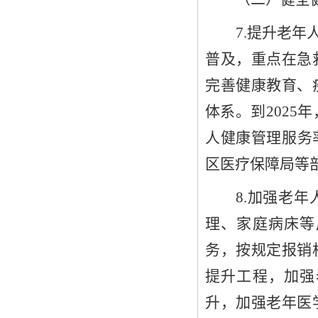
7
.
提升
老年
普及，
重点在急
完善健康教育、
体系。到
2025
年
人健康管理服务
区医疗保障
局
等
8
.加强老年
理、家庭病床等
务
，
按规定报销
提升工程，加强
升，加强老年医