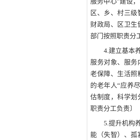
服务中心”建设
区
、
乡
、
村
三
级
财政局、
区
卫生
部门
按照职责分
4
.建立基本
服务对象、服务
老保障、生活照
的老年人
“应
养
估制度
，
科学划
职责分工负责
〕
5
.提升机构
能（失智）、孤