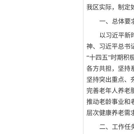
我
区
实际
，
制定
一、
总体要
以习近平新
神、
习近平总书
“十四五”时期
各方共担
，
坚持
坚持突出重点、
完善老年人养老
推动老龄事业和
层次健康养老需
二、
工作
任