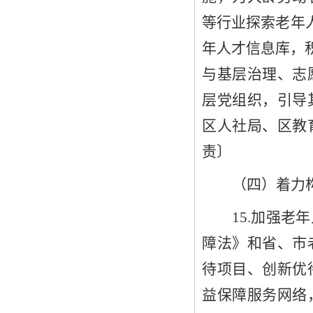
等行业探索老年
年人才信息库，
与基层治理、志
层党组织，引导
区人社局
、
区
教
责
〕
（四）着力
15
.加强老
障法》
和省、
市
待项目、创新优
益保障服务网络