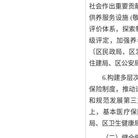
社会作出重要贡
供养服务设施 (
评价体系，探索
级评定，加强养
〔
区
民政局
、
区
住建局、
区
公安
6
.构建多层
保险制度，推动
和规范发展第三
上，
基本医疗保
局、
区
卫生健康
（二）健全