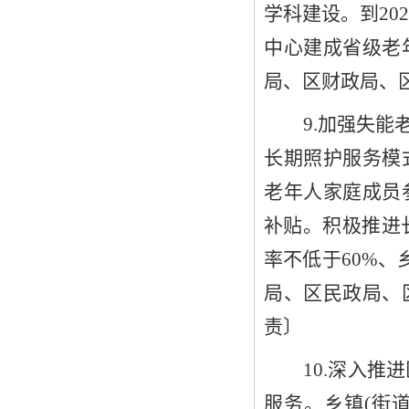
学科建设。到
20
中心建成省级
老
局、
区
财政局、
9
.
加强
失能
长期照护服务模
老年人家庭成员
补贴。积极推进
率不低于
60%
、
局、区
民政局、
责
〕
10
.
深入推进
服务
。
乡镇
(街