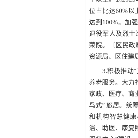
位占比
达
60%
以
达到
100%
。
加
退役军人及
烈士
荣院。
〔
区
民政
资源局、
区
住建
3
.
积极推动
“
养老服务
。
大力
家政、
医疗、商
鸟式” 旅居
。
统
和机构
智慧健康
浴、助医、康复