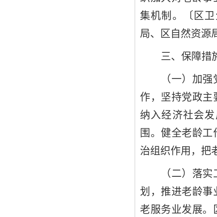
集机制。
〔
区卫
局、区
自然资源
三、保障
措
（一）
加强
作，
坚持
党政主
纳入经济社会发
围
。健全老龄工
治组织作用
，把
（二）落实
划，推进老龄事
老服务业发展。