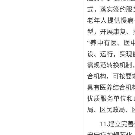
式，落实签约服
老年人提供慢病
型，开展康复、
“
养中有医、医
设、运行，实现
需规范转换机制
合机构，
可
按要
具有
医养结合机
优质服务单位和
局
、
区
民政局、
11
.建立完