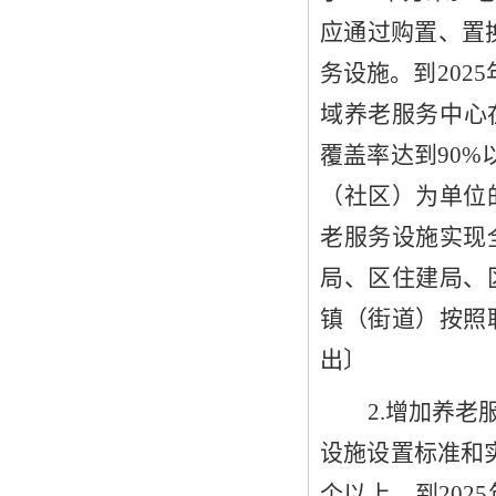
应通过购置、置
务设施
。
到
2025
域养老服务中心
覆盖率达到
9
0%
（社区）
为单位
老服务设施实现
局、
区
住建局
、
镇
（
街道
）
按照
出
〕
2
.增
加
养老
设施设置标准和
个以上
。
到
2025