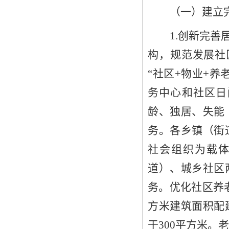
（一）
建立
1
.创新完善
构，规范发展社
“社区+物业+养
务中心和社区日
龄、独居、失能
务。
各乡镇（街
社会组织为载
道
）
、城乡社区
务。
优化社区养
方米建筑面积配
于
300
平方米。
老