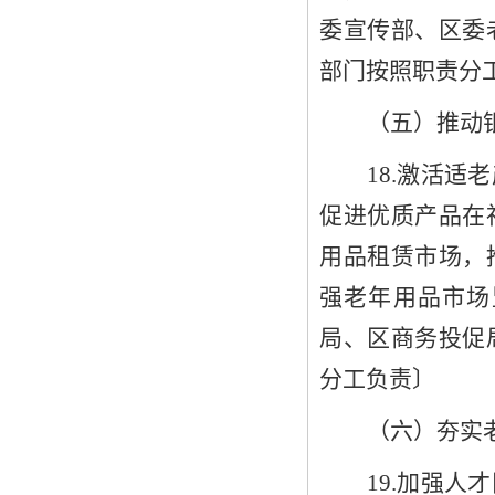
委宣传部
、
区
委
部门
按照职责分
（五）
推动
18
.激活适
促进优质产品在
用品租赁市场，
强老年用品市场
局、区商务投促
分工负责
〕
（六）夯实
19
.加强人