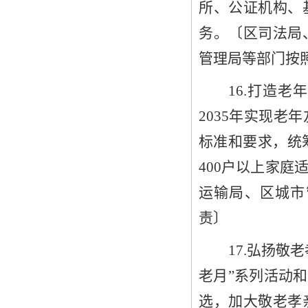
所、公证机构、
务。
〔
区司法局
管理局等部门
按
1
6
.打造老
2035
年实现老年
标准和要求，统
400
户以上家庭
运输局、
区
城市
责
〕
1
7
.弘扬敬
老月”系列活动和
选，
加大敬老孝