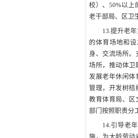
校）、
50%
以上
老干部局、
区卫
13
.提升老
的体育场地和设
身、交流场所。
场所，推动体卫
发展老年休闲体
管理，开发
树桔
教育体育局
、区
部门
按照职责分
14
.引导老
施
，
为
大龄劳动