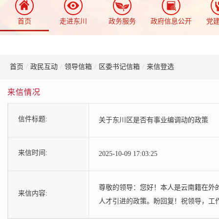
首页
走进东川
政务服务
政府信息公开
党
首页
/
政民互动
/
领导信箱
/
区委书记信箱
/
来信登选
来信情况
信件标题:
关于东川区是否有事业编调动的政策
来信时间:
2025-10-09 17:03:25
尊敬的领导：您好！本人是云南籍在外
来信内容:
人才引进的政策。盼回复！祝领导，工