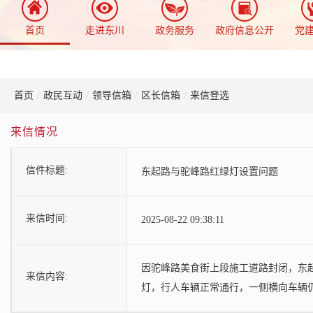
首页
走进东川
政务服务
政府信息公开
党
首页
/
政民互动
/
领导信箱
/
区长信箱
/
来信登选
来信情况
信件标题:
东起路与驼峰路红绿灯设置问题
来信时间:
2025-08-22 09:38:11
因驼峰路美食街上段施工道路封闭，东
来信内容:
灯，行人车辆正常通行，一侧横向车辆