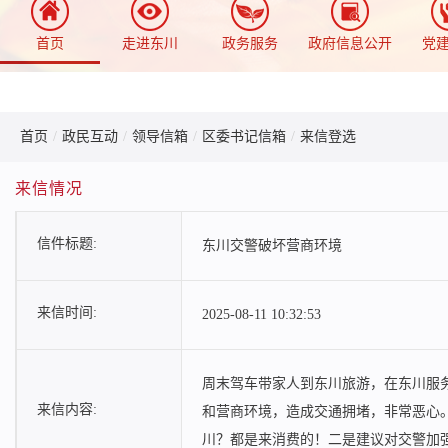
首页
走进东川
政务服务
政府信息公开
党
首页
/
政民互动
/
领导信箱
/
区委书记信箱
/
来信登选
来信情况
信件标题:
东川交警破坏营商环境
来信时间:
2025-08-11 10:32:53
周末驾车带家人到东川旅游，在东川服务
来信内容:
和营商环境，造成交通拥堵，非常恶心
川？都是来消费的！二是建议对交警加